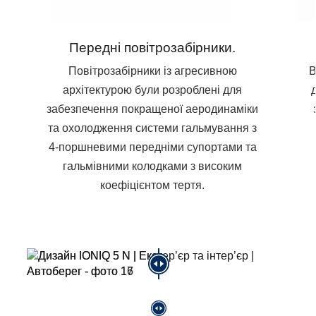
Передні повітрозабірники.
Повітрозабірники із агресивною
В
архітектурою були розроблені для
забезпечення покращеної аеродинаміки
та охолодження системи гальмування з
4-поршневими передніми супортами та
гальмівними колодками з високим
коефіцієнтом тертя.