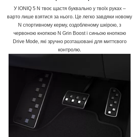
У IONIQ 5 N твоє щастя буквально у твоїх руках –
варто лише взятися за нього. Це легко завдяки новому
N спортивному керму, оздобленому шкірою, з
червоною кнопкою N Grin Boost і синьою кнопкою
Drive Mode, які зручно розташовані для миттєвого
контролю.