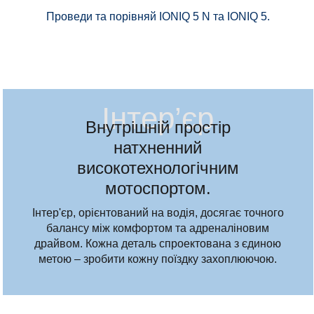
Проведи та порівняй IONIQ 5 N та IONIQ 5.
Інтер’єр
Внутрішній простір
натхненний
високотехнологічним
мотоспортом.
Інтер'єр, орієнтований на водія, досягає точного
балансу між комфортом та адреналіновим
драйвом. Кожна деталь спроектована з єдиною
метою – зробити кожну поїздку захоплюючою.