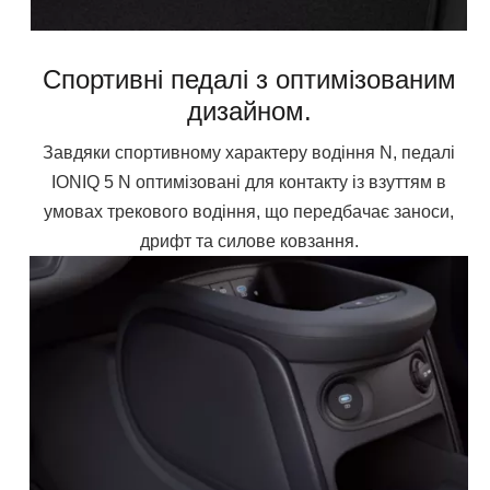
Спортивні педалі з оптимізованим
дизайном.
Завдяки спортивному характеру водіння N, педалі
IONIQ 5 N оптимізовані для контакту із взуттям в
умовах трекового водіння, що передбачає заноси,
дрифт та силове ковзання.