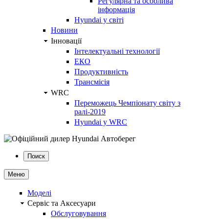
Регулярна та особлива
інформація
Hyundai у світі
Новини
Інновації
Інтелектуальні технології
ЕКО
Продуктивність
Трансмісія
WRC
Переможець Чемпіонату світу з
ралі-2019
Hyundai у WRC
Поиск
Меню
Моделі
Сервіс та Аксесуари
Обслуговування