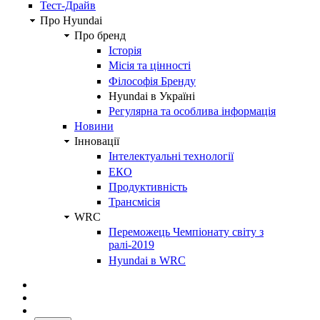
Тест-Драйв
Про Hyundai
Про бренд
Історія
Місія та цінності
Філософія Бренду
Hyundai в Україні
Регулярна та особлива інформація
Новини
Інновації
Інтелектуальні технології
ЕКО
Продуктивність
Трансмісія
WRC
Переможець Чемпіонату світу з
ралі-2019
Hyundai в WRC