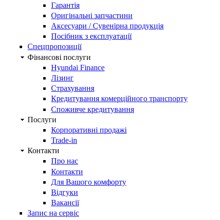
Гарантія
Оригінальні запчастини
Аксесуари / Сувенірна продукція
Посібник з експлуатації
Спецпропозиції
Фінансові послуги
Hyundai Finance
Лізинг
Страхування
Кредитування комерційного транспорту
Споживче кредитування
Послуги
Корпоративні продажі
Trade-in
Контакти
Про нас
Контакти
Для Вашого комфорту
Відгуки
Вакансії
Запис на сервіс