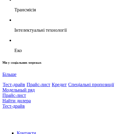
Трансмісія
Інтелектуальні технології
Еко
Ми у соціальних мережах
Більше
Тест-драйв
Прайс-лист
Кредит
Спеціальні пропозиції
Модельный ряд
Прайс-лист
Найти дилера
Тест-драйв
Контакти