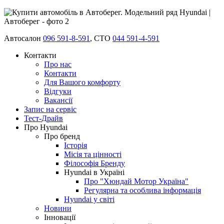
Автосалон
096 591-8-591
, СТО
044 591-4-591
Контакти
Про нас
Контакти
Для Вашого комфорту
Відгуки
Вакансії
Запис на сервіс
Тест-Драйв
Про Hyundai
Про бренд
Історія
Місія та цінності
Філософія Бренду
Hyundai в Україні
Про "Хюндай Мотор Україна"
Регулярна та особлива інформація
Hyundai у світі
Новини
Інновації