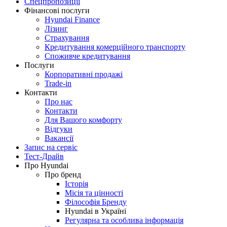
Спецпропозиції
Фінансові послуги
Hyundai Finance
Лізинг
Страхування
Кредитування комерційного транспорту
Споживче кредитування
Послуги
Корпоративні продажі
Trade-in
Контакти
Про нас
Контакти
Для Вашого комфорту
Відгуки
Вакансії
Запис на сервіс
Тест-Драйв
Про Hyundai
Про бренд
Історія
Місія та цінності
Філософія Бренду
Hyundai в Україні
Регулярна та особлива інформація