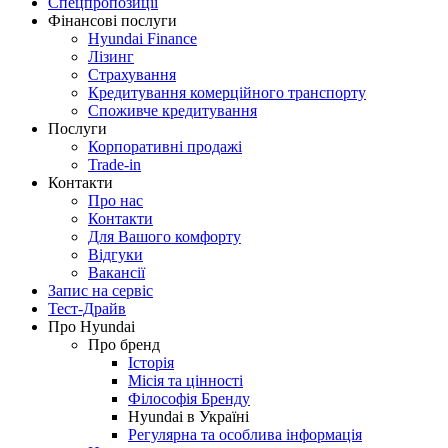
Спецпропозиції
Фінансові послуги
Hyundai Finance
Лізинг
Страхування
Кредитування комерційного транспорту
Споживче кредитування
Послуги
Корпоративні продажі
Trade-in
Контакти
Про нас
Контакти
Для Вашого комфорту
Відгуки
Вакансії
Запис на сервіс
Тест-Драйв
Про Hyundai
Про бренд
Історія
Місія та цінності
Філософія Бренду
Hyundai в Україні
Регулярна та особлива інформація