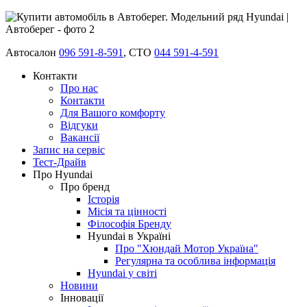
Автосалон
096 591-8-591
, СТО
044 591-4-591
Контакти
Про нас
Контакти
Для Вашого комфорту
Відгуки
Вакансії
Запис на сервіс
Тест-Драйв
Про Hyundai
Про бренд
Історія
Місія та цінності
Філософія Бренду
Hyundai в Україні
Про "Хюндай Мотор Україна"
Регулярна та особлива інформація
Hyundai у світі
Новини
Інновації