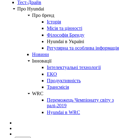
Тест-Драйв
Про Hyundai
Про бренд
Історія
Місія та цінності
Філософія Бренду
Hyundai в Україні
Регулярна та особлива інформація
Новини
Інновації
Інтелектуальні технології
ЕКО
Продуктивність
Трансмісія
WRC
Переможець Чемпіонату світу з
ралі-2019
Hyundai в WRC