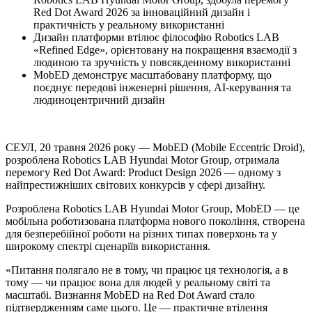
Red Dot Award 2026 за інноваційний дизайн і
практичність у реальному використанні
Дизайн платформи втілює філософію Robotics LAB
«Refined Edge», орієнтовану на покращення взаємодії з
людиною та зручність у повсякденному використанні
MobED демонструє масштабовану платформу, що
поєднує передові інженерні рішення, AI-керування та
людиноцентричний дизайн
СЕУЛ, 20 травня 2026 року — MobED (Mobile Eccentric Droid),
розроблена Robotics LAB Hyundai Motor Group, отримала
перемогу Red Dot Award: Product Design 2026 — одному з
найпрестижніших світових конкурсів у сфері дизайну.
Розроблена Robotics LAB Hyundai Motor Group, MobED — це
мобільна роботизована платформа нового покоління, створена
для безперебійної роботи на різних типах поверхонь та у
широкому спектрі сценаріїв використання.
«Питання полягало не в тому, чи працює ця технологія, а в
тому — чи працює вона для людей у реальному світі та
масштабі. Визнання MobED на Red Dot Award стало
підтвердженням саме цього. Це — практичне втілення