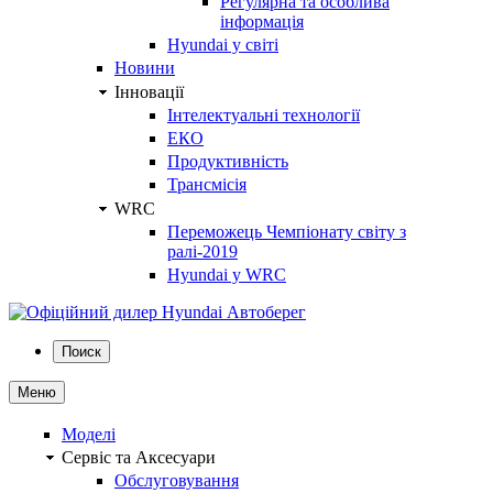
Регулярна та особлива
інформація
Hyundai у світі
Новини
Інновації
Інтелектуальні технології
ЕКО
Продуктивність
Трансмісія
WRC
Переможець Чемпіонату світу з
ралі-2019
Hyundai у WRC
Поиск
Меню
Моделі
Сервіс та Аксесуари
Обслуговування