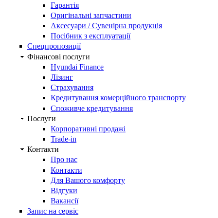
Гарантія
Оригінальні запчастини
Аксесуари / Сувенірна продукція
Посібник з експлуатації
Спецпропозиції
Фінансові послуги
Hyundai Finance
Лізинг
Страхування
Кредитування комерційного транспорту
Споживче кредитування
Послуги
Корпоративні продажі
Trade-in
Контакти
Про нас
Контакти
Для Вашого комфорту
Відгуки
Вакансії
Запис на сервіс