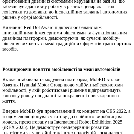
орієнтований дизайн із системами керування на базі AI, що
забезпечує адаптивну роботу в різних сценаріях — від
логістики та доставки до інспекційних завдань і автономних
рішень у сфері мобільності.
Визнання Red Dot Award підкреслює баланс між
інноваційними інженерними рішеннями та функціональним
дизайном платформи, демонструючи, як сучасні mobility-
рішення виходять за межі традиційних форматів транспортних
засобів.
Розширюючи поняття мобільності за межі автомобілів
Як масштабована та модульна платформа, MobED втілює
бачення Hyundai Motor Group щодо майбутньої екосистеми
мобільності, у якій роботизовані рішення відіграватимуть
ключову роль у поєднанні та покращенні повсякденного
життя.
Вперше MobED був представлений як концепт на CES 2022, а
згодом еволюціонував у готову до серійного виробництва
модель, презентовану на International Robot Exhibition 2025
(iREX 2025). Це демонструє безперервний розвиток
платформи як у дизайні, так і в технологічній досконалості.