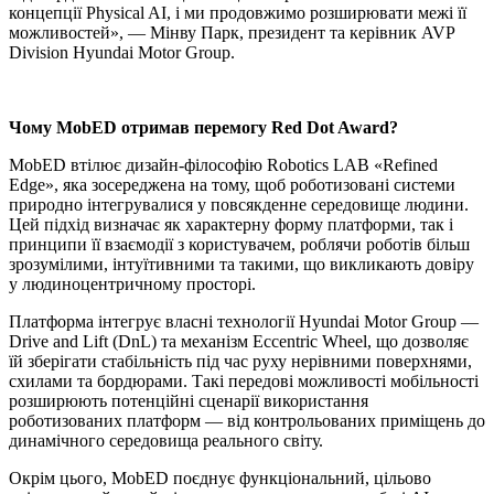
концепції Physical AI, і ми продовжимо розширювати межі її
можливостей», — Мінву Парк, президент та керівник AVP
Division Hyundai Motor Group.
Чому MobED отримав перемогу Red Dot Award?
MobED втілює дизайн-філософію Robotics LAB «Refined
Edge», яка зосереджена на тому, щоб роботизовані системи
природно інтегрувалися у повсякденне середовище людини.
Цей підхід визначає як характерну форму платформи, так і
принципи її взаємодії з користувачем, роблячи роботів більш
зрозумілими, інтуїтивними та такими, що викликають довіру
у людиноцентричному просторі.
Платформа інтегрує власні технології Hyundai Motor Group —
Drive and Lift (DnL) та механізм Eccentric Wheel, що дозволяє
їй зберігати стабільність під час руху нерівними поверхнями,
схилами та бордюрами. Такі передові можливості мобільності
розширюють потенційні сценарії використання
роботизованих платформ — від контрольованих приміщень до
динамічного середовища реального світу.
Окрім цього, MobED поєднує функціональний, цільово