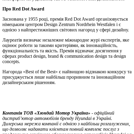
Про Red Dot Award
Заснована у 1955 році, премія Red Dot Award організовується
німецьким центром Design Zentrum Nordrhein Westfalen і є
однією з найпрестижніших світових нагород у сфері дизайну.
Лауреатів визначає незалежне міжнародне журі експертів, яке
оцінює роботи за такими критеріями, як інноваційність,
функціональність та якість. Премія відзначає досягнення у
сферах product design, brand & communication design та design
concepts.
Нагорода «Best of the Best» є найвищою відзнакою конкурсу та
присуджується лише найбільш проривним та інноваційним
дизайнерським рішенням.
Компанія ТOВ «Хюндай Мотор Україна»
- офіційний
дистриб’ютор автомобілів бренду Hyundai в Україні.
Дилерська мережа компанії є однією з найбільш розгалужених,
що дозволяє надавати клієнтам повний комплекс послуг з