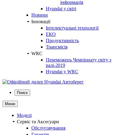
інформація
Hyundai у світі
Новини
Інновації
Інтелектуальні технології
ЕКО
Продуктивність
Трансмісія
WRC
Переможець Чемпіонату світу з
ралі-2019
Hyundai у WRC
Поиск
Меню
Моделі
Сервіс та Аксесуари
Обслуговування
Гарантія