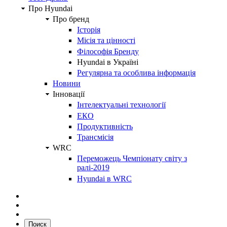
Про Hyundai
Про бренд
Історія
Місія та цінності
Філософія Бренду
Hyundai в Україні
Регулярна та особлива інформація
Новини
Інновації
Інтелектуальні технології
ЕКО
Продуктивність
Трансмісія
WRC
Переможець Чемпіонату світу з
ралі-2019
Hyundai в WRC
Поиск