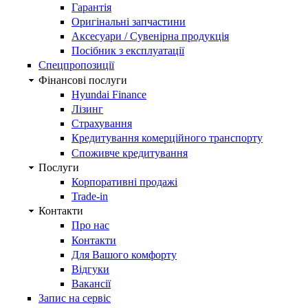
Гарантія
Оригінальні запчастини
Аксесуари / Сувенірна продукція
Посібник з експлуатації
Спецпропозиції
Фінансові послуги
Hyundai Finance
Лізинг
Страхування
Кредитування комерційного транспорту
Споживче кредитування
Послуги
Корпоративні продажі
Trade-in
Контакти
Про нас
Контакти
Для Вашого комфорту
Відгуки
Вакансії
Запис на сервіс