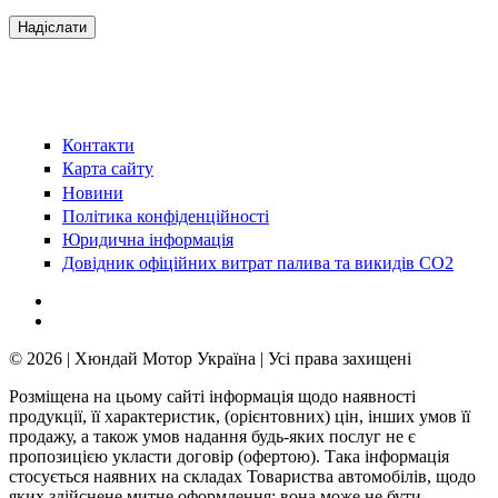
Контакти
Карта сайту
Новини
Політика конфіденційності
Юридична інформація
Довідник офіційних витрат палива та викидів СО2
© 2026 | Хюндай Мотор Україна | Усі права захищені
Розміщена на цьому сайті інформація щодо наявності
продукції, її характеристик, (орієнтовних) цін, інших умов її
продажу, а також умов надання будь-яких послуг не є
пропозицією укласти договір (офертою). Така інформація
стосується наявних на складах Товариства автомобілів, щодо
яких здійснене митне оформлення; вона може не бути