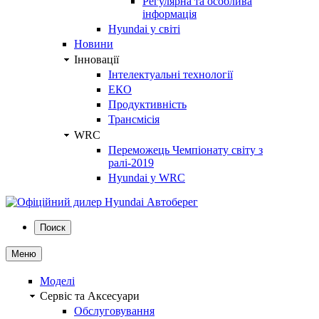
Регулярна та особлива
інформація
Hyundai у світі
Новини
Інновації
Інтелектуальні технології
ЕКО
Продуктивність
Трансмісія
WRC
Переможець Чемпіонату світу з
ралі-2019
Hyundai у WRC
Поиск
Меню
Моделі
Сервіс та Аксесуари
Обслуговування