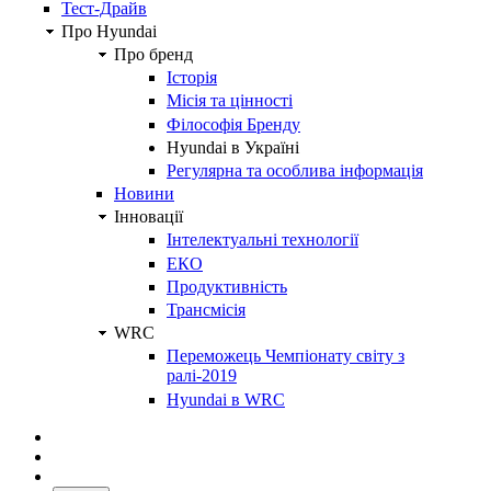
Тест-Драйв
Про Hyundai
Про бренд
Історія
Місія та цінності
Філософія Бренду
Hyundai в Україні
Регулярна та особлива інформація
Новини
Інновації
Інтелектуальні технології
ЕКО
Продуктивність
Трансмісія
WRC
Переможець Чемпіонату світу з
ралі-2019
Hyundai в WRC