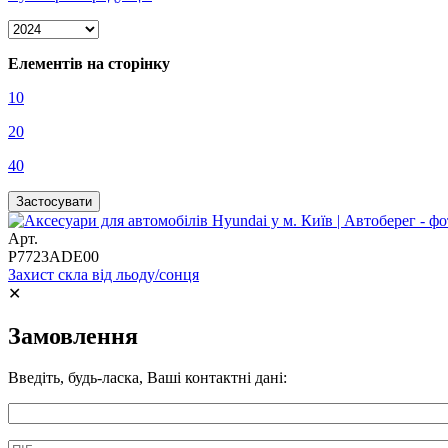
Елементів на сторінку
10
20
40
Арт.
P7723ADE00
Захист скла від льоду/сонця
✕
Замовлення
Введіть, будь-ласка, Ваші контактні дані:
Информація про аксесуар