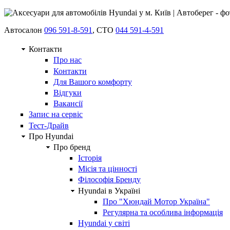
Автосалон
096 591-8-591
, СТО
044 591-4-591
Контакти
Про нас
Контакти
Для Вашого комфорту
Відгуки
Вакансії
Запис на сервіс
Тест-Драйв
Про Hyundai
Про бренд
Історія
Місія та цінності
Філософія Бренду
Hyundai в Україні
Про "Хюндай Мотор Україна"
Регулярна та особлива інформація
Hyundai у світі