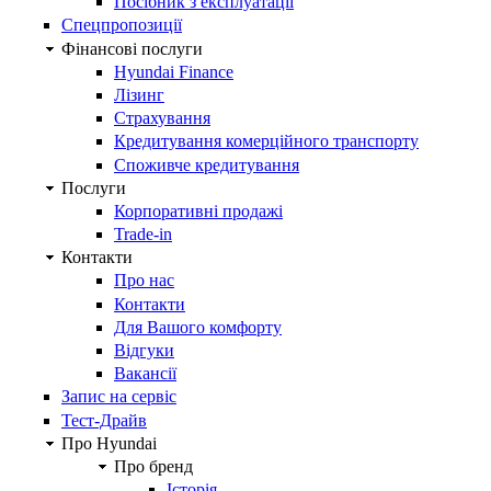
Посібник з експлуатації
Спецпропозиції
Фінансові послуги
Hyundai Finance
Лізинг
Страхування
Кредитування комерційного транспорту
Споживче кредитування
Послуги
Корпоративні продажі
Trade-in
Контакти
Про нас
Контакти
Для Вашого комфорту
Відгуки
Вакансії
Запис на сервіс
Тест-Драйв
Про Hyundai
Про бренд
Історія