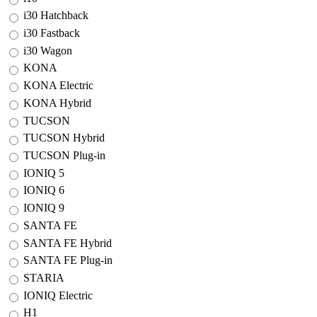
i30 Hatchback
i30 Fastback
i30 Wagon
KONA
KONA Electric
KONA Hybrid
TUCSON
TUCSON Hybrid
TUCSON Plug-in
IONIQ 5
IONIQ 6
IONIQ 9
SANTA FE
SANTA FE Hybrid
SANTA FE Plug-in
STARIA
IONIQ Electric
H1