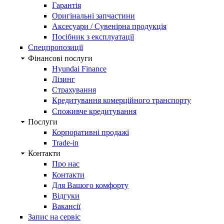
Гарантія
Оригінальні запчастини
Аксесуари / Сувенірна продукція
Посібник з експлуатації
Спецпропозиції
Фінансові послуги
Hyundai Finance
Лізинг
Страхування
Кредитування комерційного транспорту
Споживче кредитування
Послуги
Корпоративні продажі
Trade-in
Контакти
Про нас
Контакти
Для Вашого комфорту
Відгуки
Вакансії
Запис на сервіс