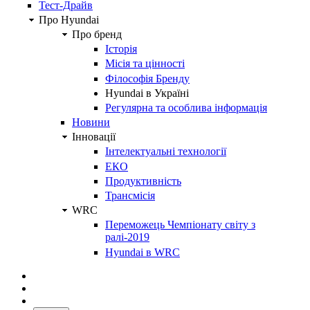
Тест-Драйв
Про Hyundai
Про бренд
Історія
Місія та цінності
Філософія Бренду
Hyundai в Україні
Регулярна та особлива інформація
Новини
Інновації
Інтелектуальні технології
ЕКО
Продуктивність
Трансмісія
WRC
Переможець Чемпіонату світу з
ралі-2019
Hyundai в WRC