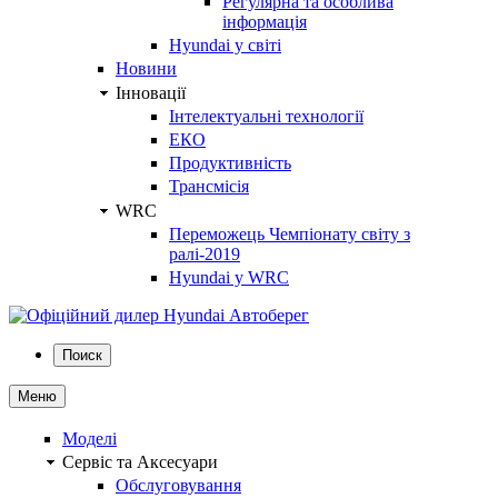
Регулярна та особлива
інформація
Hyundai у світі
Новини
Інновації
Інтелектуальні технології
ЕКО
Продуктивність
Трансмісія
WRC
Переможець Чемпіонату світу з
ралі-2019
Hyundai у WRC
Поиск
Меню
Моделі
Сервіс та Аксесуари
Обслуговування