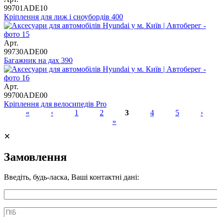
99701ADE10
Кріплення для лиж і сноубордів 400
Арт.
99730ADE00
Багажник на дах 390
Арт.
99700ADE00
Кріплення для велосипедів Pro
«
‹
1
2
3
4
5
›
»
Сторінки
✕
Замовлення
Введіть, будь-ласка, Ваші контактні дані:
Информація про аксесуар
ПІБ
*