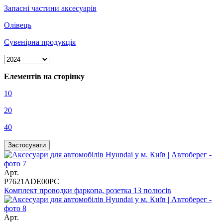
Запасні частини аксесуарів
Олівець
Сувенірна продукція
Елементів на сторінку
10
20
40
Арт.
P7621ADE00PC
Комплект проводки фаркопа, розетка 13 полюсів
Арт.