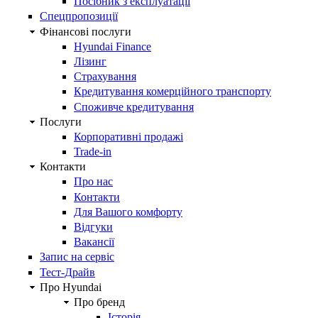
Посібник з експлуатації
Спецпропозиції
Фінансові послуги
Hyundai Finance
Лізинг
Страхування
Кредитування комерційного транспорту
Споживче кредитування
Послуги
Корпоративні продажі
Trade-in
Контакти
Про нас
Контакти
Для Вашого комфорту
Відгуки
Вакансії
Запис на сервіс
Тест-Драйв
Про Hyundai
Про бренд
Історія