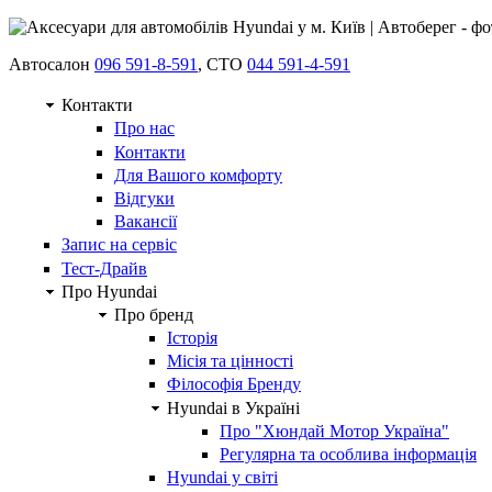
Автосалон
096 591-8-591
, СТО
044 591-4-591
Контакти
Про нас
Контакти
Для Вашого комфорту
Відгуки
Вакансії
Запис на сервіс
Тест-Драйв
Про Hyundai
Про бренд
Історія
Місія та цінності
Філософія Бренду
Hyundai в Україні
Про "Хюндай Мотор Україна"
Регулярна та особлива інформація
Hyundai у світі