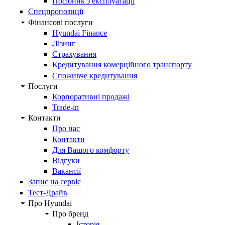
Посібник з експлуатації
Спецпропозиції
Фінансові послуги
Hyundai Finance
Лізинг
Страхування
Кредитування комерційного транспорту
Споживче кредитування
Послуги
Корпоративні продажі
Trade-in
Контакти
Про нас
Контакти
Для Вашого комфорту
Відгуки
Вакансії
Запис на сервіс
Тест-Драйв
Про Hyundai
Про бренд
Історія