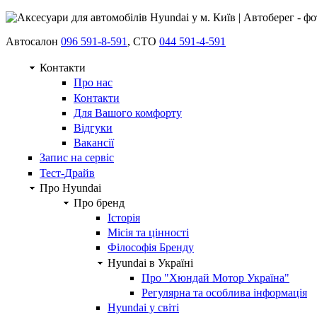
Автосалон
096 591-8-591
, СТО
044 591-4-591
Контакти
Про нас
Контакти
Для Вашого комфорту
Відгуки
Вакансії
Запис на сервіс
Тест-Драйв
Про Hyundai
Про бренд
Історія
Місія та цінності
Філософія Бренду
Hyundai в Україні
Про "Хюндай Мотор Україна"
Регулярна та особлива інформація
Hyundai у світі