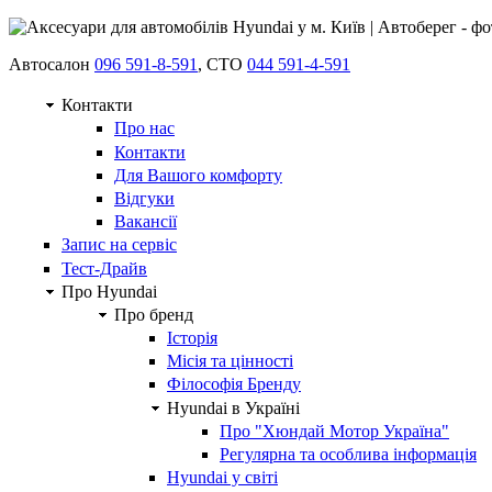
Автосалон
096 591-8-591
, СТО
044 591-4-591
Контакти
Про нас
Контакти
Для Вашого комфорту
Відгуки
Вакансії
Запис на сервіс
Тест-Драйв
Про Hyundai
Про бренд
Історія
Місія та цінності
Філософія Бренду
Hyundai в Україні
Про "Хюндай Мотор Україна"
Регулярна та особлива інформація
Hyundai у світі