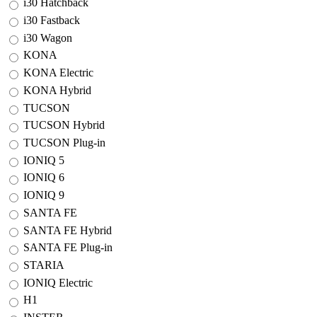
i30 Hatchback
i30 Fastback
i30 Wagon
KONA
KONA Electric
KONA Hybrid
TUCSON
TUCSON Hybrid
TUCSON Plug-in
IONIQ 5
IONIQ 6
IONIQ 9
SANTA FE
SANTA FE Hybrid
SANTA FE Plug-in
STARIA
IONIQ Electric
H1