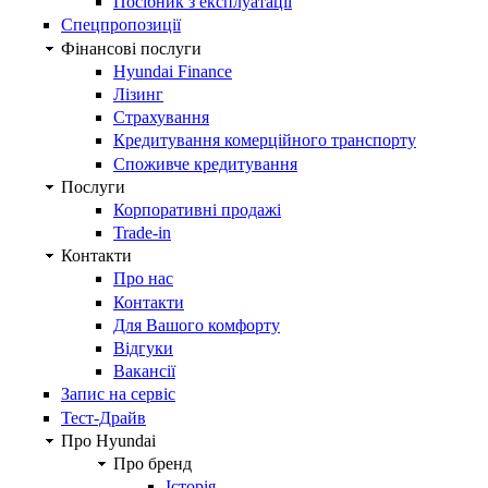
Посібник з експлуатації
Спецпропозиції
Фінансові послуги
Hyundai Finance
Лізинг
Страхування
Кредитування комерційного транспорту
Споживче кредитування
Послуги
Корпоративні продажі
Trade-in
Контакти
Про нас
Контакти
Для Вашого комфорту
Відгуки
Вакансії
Запис на сервіс
Тест-Драйв
Про Hyundai
Про бренд
Історія