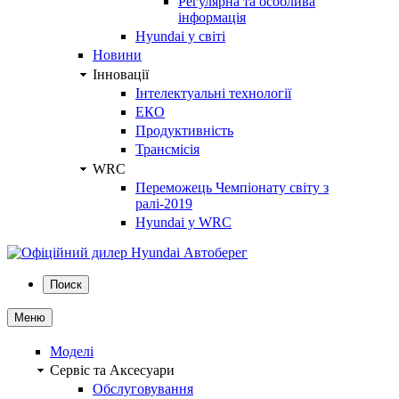
Регулярна та особлива
інформація
Hyundai у світі
Новини
Інновації
Інтелектуальні технології
ЕКО
Продуктивність
Трансмісія
WRC
Переможець Чемпіонату світу з
ралі-2019
Hyundai у WRC
Поиск
Меню
Моделі
Сервіс та Аксесуари
Обслуговування