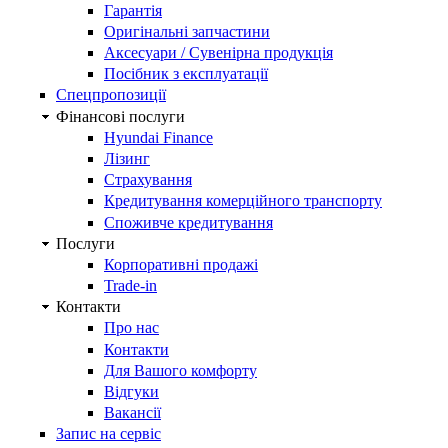
Гарантія
Оригінальні запчастини
Аксесуари / Сувенірна продукція
Посібник з експлуатації
Спецпропозиції
Фінансові послуги
Hyundai Finance
Лізинг
Страхування
Кредитування комерційного транспорту
Споживче кредитування
Послуги
Корпоративні продажі
Trade-in
Контакти
Про нас
Контакти
Для Вашого комфорту
Відгуки
Вакансії
Запис на сервіс