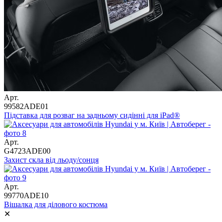
Арт.
99582ADE01
Підставка для розваг на задньому сидінні для iPad®
Арт.
G4723ADE00
Захист скла від льоду/сонця
Арт.
99770ADE10
Вішалка для ділового костюма
✕