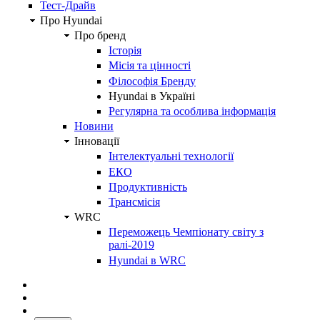
Тест-Драйв
Про Hyundai
Про бренд
Історія
Місія та цінності
Філософія Бренду
Hyundai в Україні
Регулярна та особлива інформація
Новини
Інновації
Інтелектуальні технології
ЕКО
Продуктивність
Трансмісія
WRC
Переможець Чемпіонату світу з
ралі-2019
Hyundai в WRC