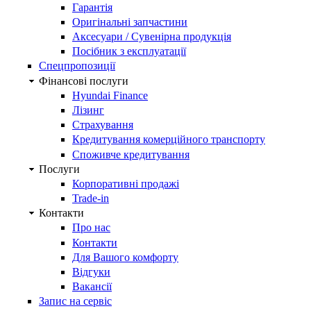
Гарантія
Оригінальні запчастини
Аксесуари / Сувенірна продукція
Посібник з експлуатації
Спецпропозиції
Фінансові послуги
Hyundai Finance
Лізинг
Страхування
Кредитування комерційного транспорту
Споживче кредитування
Послуги
Корпоративні продажі
Trade-in
Контакти
Про нас
Контакти
Для Вашого комфорту
Відгуки
Вакансії
Запис на сервіс