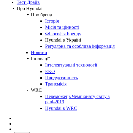
Тест-Драйв
Про Hyundai
Про бренд
Історія
Місія та цінності
Філософія Бренду
Hyundai в Україні
Регулярна та особлива інформація
Новини
Інновації
Інтелектуальні технології
ЕКО
Продуктивність
Трансмісія
WRC
Переможець Чемпіонату світу з
ралі-2019
Hyundai в WRC