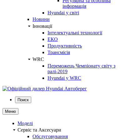
Регулярна та особлива
інформація
Hyundai у світі
Новини
Інновації
Інтелектуальні технології
ЕКО
Продуктивність
Трансмісія
WRC
Переможець Чемпіонату світу з
ралі-2019
Hyundai у WRC
Поиск
Меню
Моделі
Сервіс та Аксесуари
Обслуговування