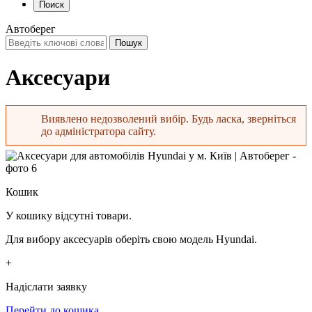
Поиск
Автоберег
Аксесуари
Виявлено недозволений вибір. Будь ласка, зверніться
до адміністратора сайту.
Повідомлення про помилку
Кошик
У кошику відсутні товари.
Для вибору аксесуарів оберіть свою модель Hyundai.
+
Надіслати заявку
Перейти до кошика