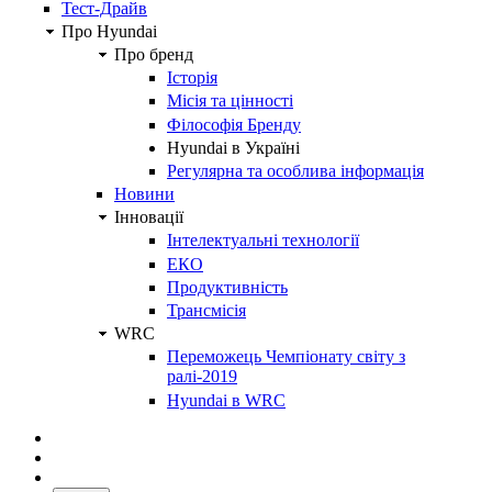
Тест-Драйв
Про Hyundai
Про бренд
Історія
Місія та цінності
Філософія Бренду
Hyundai в Україні
Регулярна та особлива інформація
Новини
Інновації
Інтелектуальні технології
ЕКО
Продуктивність
Трансмісія
WRC
Переможець Чемпіонату світу з
ралі-2019
Hyundai в WRC