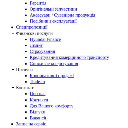
Гарантія
Оригінальні запчастини
Аксесуари / Сувенірна продукція
Посібник з експлуатації
Спецпропозиції
Фінансові послуги
Hyundai Finance
Лізинг
Страхування
Кредитування комерційного транспорту
Споживче кредитування
Послуги
Корпоративні продажі
Trade-in
Контакти
Про нас
Контакти
Для Вашого комфорту
Відгуки
Вакансії
Запис на сервіс