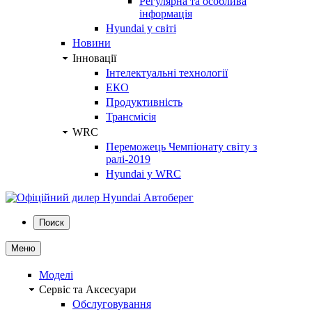
Регулярна та особлива
інформація
Hyundai у світі
Новини
Інновації
Інтелектуальні технології
ЕКО
Продуктивність
Трансмісія
WRC
Переможець Чемпіонату світу з
ралі-2019
Hyundai у WRC
Поиск
Меню
Моделі
Сервіс та Аксесуари
Обслуговування