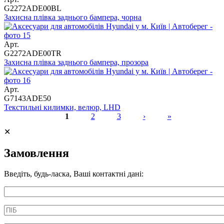
G2272ADE00BL
Захисна плівка заднього бампера, чорна
Арт.
G2272ADE00TR
Захисна плівка заднього бампера, прозора
Арт.
G7143ADE50
Текстильні килимки, велюр, LHD
1
2
3
›
»
Сторінки
✕
Замовлення
Введіть, будь-ласка, Ваші контактні дані:
Информація про аксесуар
ПІБ
*