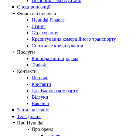
Посібник з експлуатації
Спецпропозиції
Фінансові послуги
Hyundai Finance
Лізинг
Страхування
Кредитування комерційного транспорту
Споживче кредитування
Послуги
Корпоративні продажі
Trade-in
Контакти
Про нас
Контакти
Для Вашого комфорту
Відгуки
Вакансії
Запис на сервіс
Тест-Драйв
Про Hyundai
Про бренд
Історія