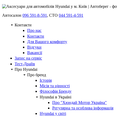
Автосалон
096 591-8-591
, СТО
044 591-4-591
Контакти
Про нас
Контакти
Для Вашого комфорту
Відгуки
Вакансії
Запис на сервіс
Тест-Драйв
Про Hyundai
Про бренд
Історія
Місія та цінності
Філософія Бренду
Hyundai в Україні
Про "Хюндай Мотор Україна"
Регулярна та особлива інформація
Hyundai у світі