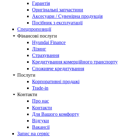
Гарантія
Оригінальні запчастини
Аксесуари / Сувенірна продукція
Посібник з експлуатації
Спецпропозиції
Фінансові послуги
Hyundai Finance
Лізинг
Страхування
Кредитування комерційного транспорту
Споживче кредитування
Послуги
Корпоративні продажі
Trade-in
Контакти
Про нас
Контакти
Для Вашого комфорту
Відгуки
Вакансії
Запис на сервіс