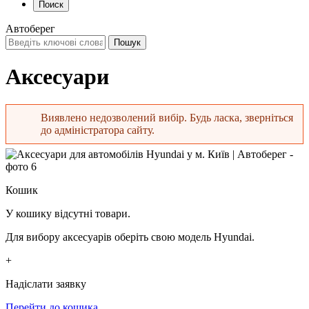
Поиск
Автоберег
Аксесуари
Виявлено недозволений вибір. Будь ласка, зверніться
до адміністратора сайту.
Повідомлення про помилку
Кошик
У кошику відсутні товари.
Для вибору аксесуарів оберіть свою модель Hyundai.
+
Надіслати заявку
Перейти до кошика