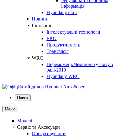
Регулярна та особлива
інформація
Hyundai у світі
Новини
Інновації
Інтелектуальні технології
ЕКО
Продуктивність
Трансмісія
WRC
Переможець Чемпіонату світу з
ралі-2019
Hyundai у WRC
Поиск
Меню
Моделі
Сервіс та Аксесуари
Обслуговування