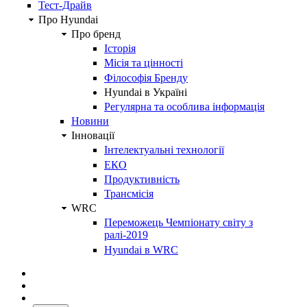
Тест-Драйв
Про Hyundai
Про бренд
Історія
Місія та цінності
Філософія Бренду
Hyundai в Україні
Регулярна та особлива інформація
Новини
Інновації
Інтелектуальні технології
ЕКО
Продуктивність
Трансмісія
WRC
Переможець Чемпіонату світу з
ралі-2019
Hyundai в WRC